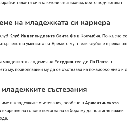
рирайки таланта си в ключови състезания, които подчертават
реме на младежката си кариера
 клуб
Клуб Индепендиенте Санта Фе
в Колумбия. По-късно с
ъвършенства уменията си. Времето му в тези клубове е решава
ъм младежката академия на
Естудиантес де Ла Плата
в
ето му, позволявайки му да се състезава на по-високо ниво и 
 младежките състезания
а име в младежките състезания, особено в
Аржентинското
а вкарване на голове помогна на отбора му да постигне важни
зда.