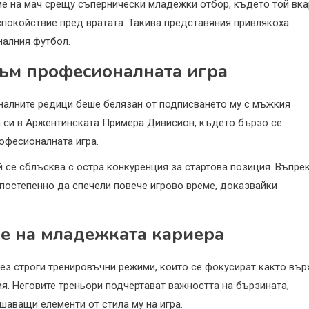
ме на мач срещу съпернически младежки отбор, където той вка
спокойствие пред вратата. Такива представяния привлякоха
налния футбол.
ъм професионалната игра
алните редици беше белязан от подписването му с мъжкия
а си в Аржентинската Примера Дивисион, където бързо се
офесионалната игра.
й се сблъсква с остра конкуренция за стартова позиция. Въпре
 постепенно да спечели повече игрово време, доказвайки
ме на младежката кариера
ез строги тренировъчни режими, които се фокусират както вър
ия. Неговите треньори подчертават важността на бързината,
шаващи елементи от стила му на игра.