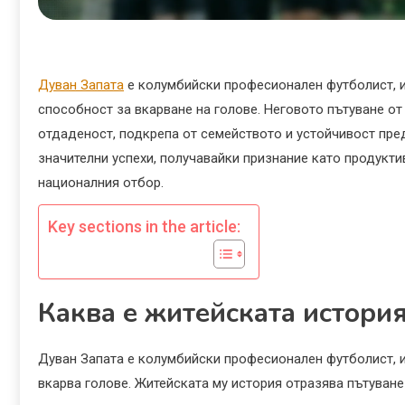
Дуван Запата
е колумбийски професионален футболист, и
способност за вкарване на голове. Неговото пътуване о
отдаденост, подкрепа от семейството и устойчивост пред
значителни успехи, получавайки признание като продуктив
националния отбор.
Key sections in the article:
Каква е житейската история
Дуван Запата е колумбийски професионален футболист, и
вкарва голове. Житейската му история отразява пътуване