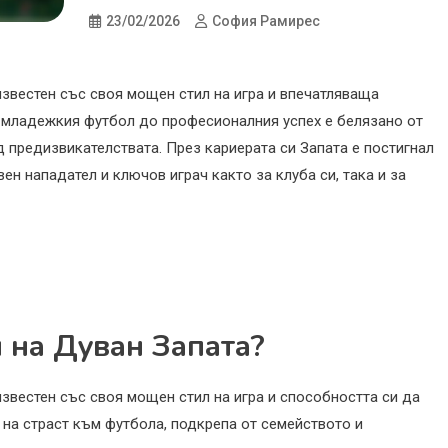
23/02/2026
София Рамирес
звестен със своя мощен стил на игра и впечатляваща
т младежкия футбол до професионалния успех е белязано от
 предизвикателствата. През кариерата си Запата е постигнал
ен нападател и ключов играч както за клуба си, така и за
 на Дуван Запата?
звестен със своя мощен стил на игра и способността си да
 на страст към футбола, подкрепа от семейството и