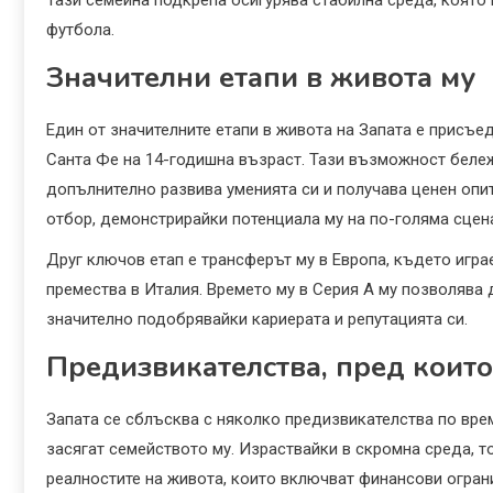
Тази семейна подкрепа осигурява стабилна среда, която
футбола.
Значителни етапи в живота му
Един от значителните етапи в живота на Запата е прис
Санта Фе на 14-годишна възраст. Тази възможност беле
допълнително развива уменията си и получава ценен опи
отбор, демонстрирайки потенциала му на по-голяма сцен
Друг ключов етап е трансферът му в Европа, където игра
премества в Италия. Времето му в Серия А му позволява 
значително подобрявайки кариерата и репутацията си.
Предизвикателства, пред които
Запата се сблъсква с няколко предизвикателства по вре
засягат семейството му. Израствайки в скромна среда, т
реалностите на живота, които включват финансови огран