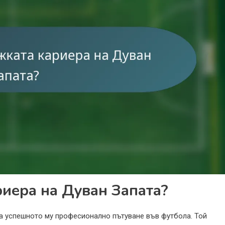
иера на Дуван Запата?
а успешното му професионално пътуване във футбола. Той