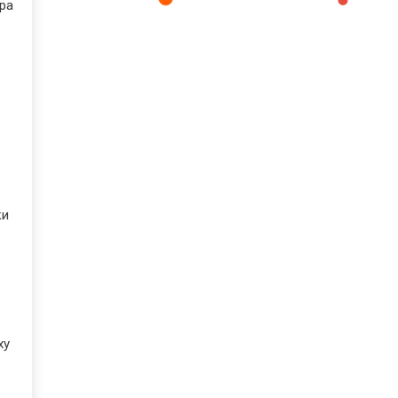
ра
ки
ху