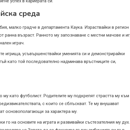
гне успех в кариерата си.
йска среда
мбия, малко градче в департамента Каука. Израствайки в регион
от ранна възраст. Ранното му запознаване с местни мачове и и
ален играч.
ните игрища, усъвършенствайки уменията си и демонстрирайки
 тъй като той последователно надминава връстниците си,
о му като футболист. Родителите му подкрепят страстта му към
редизвикателствата, с които се сблъскват. Те му внушават
ват основополагающи за характера му.
ки го на основите на играта и развивайки състезателния му дух.