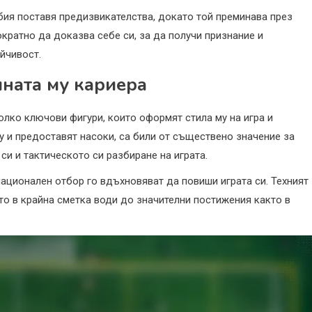
бия поставя предизвикателства, докато той преминава през
кратно да доказва себе си, за да получи признание и
йчивост.
ната му кариера
олко ключови фигури, които оформят стила му на игра и
му и предоставят насоки, са били от съществено значение за
си и тактическото си разбиране на играта.
ационален отбор го вдъхновяват да повиши играта си. Техният
ето в крайна сметка води до значителни постижения както в