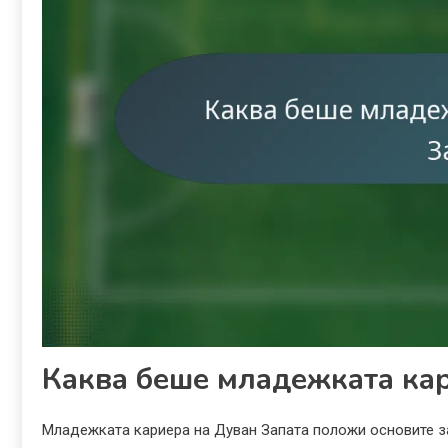
Каква беше младежката кар
Младежката кариера на Дуван Запата положи основите з