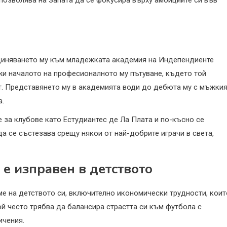
 позволява на Запата да се фокусира върху амбициите си във
ъединяването му към младежката академия на Индепендиенте
жи началото на професионалното му пътуване, където той
т. Представянето му в академията води до дебюта му с мъжки
а.
е за клубове като Естудиантес де Ла Плата и по-късно се
да се състезава срещу някои от най-добрите играчи в света,
 е изправен в детството
ме на детството си, включително икономически трудности, коит
ой често трябва да балансира страстта си към футбола с
ичения.