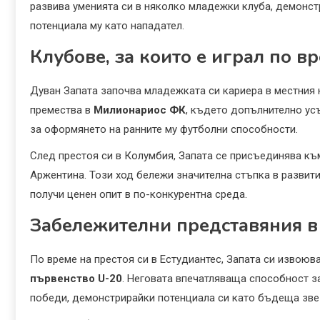
развива уменията си в няколко младежки клуба, демонст
потенциала му като нападател.
Клубове, за които е играл по в
Дуван Запата започва младежката си кариера в местния
премества в
Милионариос ФК
, където допълнително ус
за оформянето на ранните му футболни способности.
След престоя си в Колумбия, Запата се присъединява к
Аржентина. Този ход бележи значителна стъпка в развити
получи ценен опит в по-конкурентна среда.
Забележителни представяния в
По време на престоя си в Естудиантес, Запата си извоюв
първенство U-20
. Неговата впечатляваща способност з
победи, демонстрирайки потенциала си като бъдеща зве