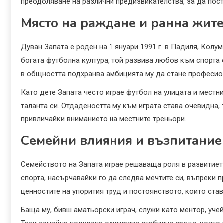
преодоляване на различни предизвикателства, за да пости
Място на раждане и ранна жите
Дуван Запата е роден на 1 януари 1991 г. в Падиля, Колу
богата футболна култура, той развива любов към спорта 
в общността подхранва амбицията му да стане професион
Като дете Запата често играе футбол на улицата и мест
таланта си. Отдадеността му към играта става очевидна,
привличайки вниманието на местните треньори.
Семейни влияния и възпитание
Семейството на Запата играе решаваща роля в развитиет
спорта, насърчавайки го да следва мечтите си, въпреки п
ценностите на упорития труд и постоянството, които ста
Баща му, бивш аматьорски играч, служи като ментор, учей