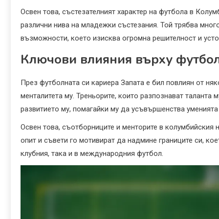
Освен това, състезателният характер на футбола в Колум
различни нива на младежки състезания. Той трябва много
възможности, което изисква огромна решителност и усто
Ключови влияния върху футбол
През футболната си кариера Запата е бил повлиян от няк
менталитета му. Треньорите, които разпознават таланта 
развитието му, помагайки му да усъвършенства уменията 
Освен това, съотборниците и менторите в колумбийския н
опит и съвети го мотивират да надмине границите си, ко
клубния, така и в международния футбол.