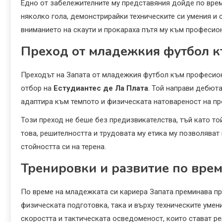
Едно от забележителните му представяния дойде по вре
няколко гола, демонстрирайки техническите си умения и 
вниманието на скаути и прокараха пътя му към професио
Преход от младежкия футбол к
Преходът на Запата от младежкия футбол към професион
отбор на
Естудиантес де Ла Плата
. Той направи дебют
адаптира към темпото и физическата натовареност на пр
Този преход не беше без предизвикателства, тъй като то
това, решителността и трудовата му етика му позволяват
стойността си на терена.
Тренировки и развитие по вре
По време на младежката си кариера Запата преминава пр
физическата подготовка, така и върху техническите умен
скоростта и тактическата осведоменост, които стават ре