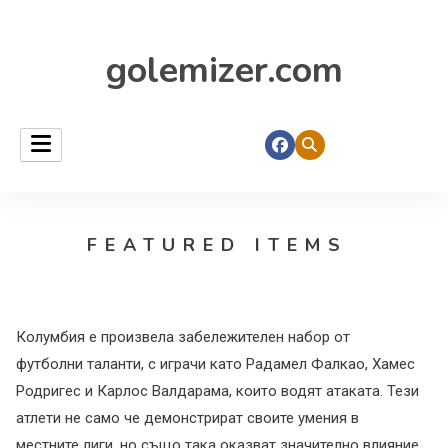
golemizer.com
FEATURED ITEMS
Колумбия е произвела забележителен набор от
футболни таланти, с играчи като Радамел Фалкао, Хамес
Родригес и Карлос Валдарама, които водят атаката. Тези
атлети не само че демонстрират своите умения в
местните лиги, но също така оказват значително влияние