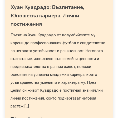
Хуан Куадрадо: Възпитание,
Юношеска кариера, Лични
постижения
Пътят на Хуан Куадрадо от колумбийските му
корени до професионалния футбол е свидетелство
за неговата устойчивост и решителност. Неговото
възпитание, изпълнено със семейни ценности и
предизвикателства в ранния живот, положи
основите на успешна младежка кариера, която
усъвършенства уменията и характера му. През
целия си живот Куадрадо е постигнал значителни
лични постижения, които подчертават неговия
растеж […]