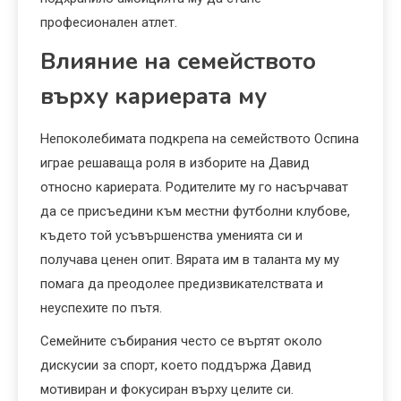
професионален атлет.
Влияние на семейството
върху кариерата му
Непоколебимата подкрепа на семейството Оспина
играе решаваща роля в изборите на Давид
относно кариерата. Родителите му го насърчават
да се присъедини към местни футболни клубове,
където той усъвършенства уменията си и
получава ценен опит. Вярата им в таланта му му
помага да преодолее предизвикателствата и
неуспехите по пътя.
Семейните събирания често се въртят около
дискусии за спорт, което поддържа Давид
мотивиран и фокусиран върху целите си.