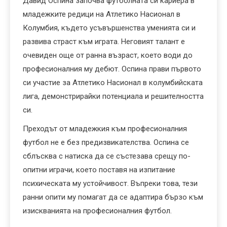
Давид Оспина започва футболната си кариера в
младежките редици на Атлетико Насионал в
Колумбия, където усъвършенства уменията си и
развива страст към играта. Неговият талант е
очевиден още от ранна възраст, което води до
професионалния му дебют. Оспина прави първото
си участие за Атлетико Насионал в колумбийската
лига, демонстрирайки потенциала и решителността
си.
Преходът от младежкия към професионалния
футбол не е без предизвикателства. Оспина се
сблъсква с натиска да се състезава срещу по-
опитни играчи, което поставя на изпитание
психическата му устойчивост. Въпреки това, тези
ранни опити му помагат да се адаптира бързо към
изискванията на професионалния футбол.