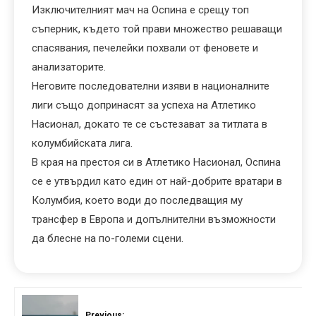
Изключителният мач на Оспина е срещу топ
съперник, където той прави множество решаващи
спасявания, печелейки похвали от феновете и
анализаторите.
Неговите последователни изяви в националните
лиги също допринасят за успеха на Атлетико
Насионал, докато те се състезават за титлата в
колумбийската лига.
В края на престоя си в Атлетико Насионал, Оспина
се е утвърдил като един от най-добрите вратари в
Колумбия, което води до последващия му
трансфер в Европа и допълнителни възможности
да блесне на по-големи сцени.
Previous: