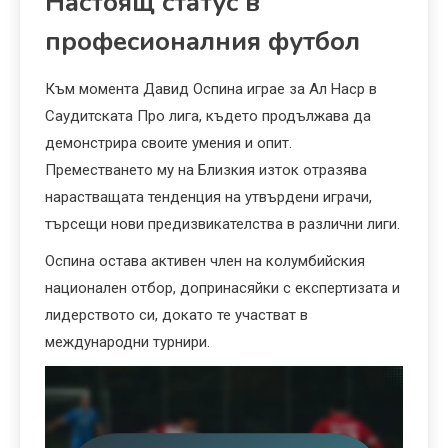
Настоящ статус в
професионалния футбол
Към момента Давид Оспина играе за Ал Наср в
Саудитската Про лига, където продължава да
демонстрира своите умения и опит.
Преместването му на Близкия изток отразява
нарастващата тенденция на утвърдени играчи,
търсещи нови предизвикателства в различни лиги.
Оспина остава активен член на колумбийския
национален отбор, допринасяйки с експертизата и
лидерството си, докато те участват в
международни турнири.