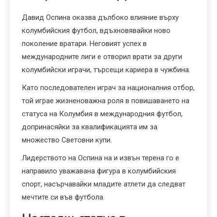
Давид Оспина оказва дълбоко влияние върху
колумбийския футбол, вдъхновявайки ново
поколение вратари. Неговият успех в
международните лиги е отворил врати за други
колумбийски играчи, търсещи кариера в чужбина.
Като последователен играч за националния отбор,
той играе жизненоважна роля в повишаването на
статуса на Колумбия в международния футбол,
допринасяйки за квалификацията им за
множество Световни купи.
Лидерството на Оспина на и извън терена го е
направило уважавана фигура в колумбийския
спорт, насърчавайки младите атлети да следват
мечтите си във футбола.