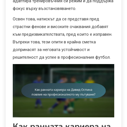
адаптира тренировъчния си режим и да поддържа
фокус върху възстановяването.
Освен това, натискът да се представя пред
страстни фенове и високите очаквания добавят
към предизвикателствата, пред които е изправен.
Въпреки това, тези опити в крайна сметка
допринасят за неговата устойчивост и
решителност да успее в професионалния футбол.
Как ранната кариера на