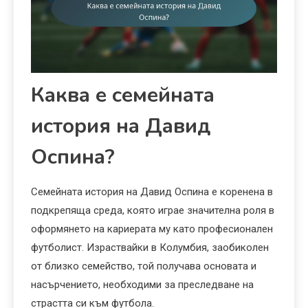
Каква е семейната
история на Давид
Оспина?
Семейната история на Давид Оспина е коренена в
подкрепяща среда, която играе значителна роля в
оформянето на кариерата му като професионален
футболист. Израствайки в Колумбия, заобиколен
от близко семейство, той получава основата и
насърчението, необходими за преследване на
страстта си към футбола.