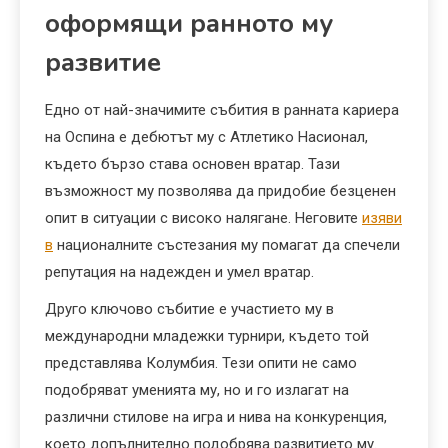
оформящи ранното му
развитие
Едно от най-значимите събития в ранната кариера
на Оспина е дебютът му с Атлетико Насионал,
където бързо става основен вратар. Тази
възможност му позволява да придобие безценен
опит в ситуации с високо налягане. Неговите
изяви
в
националните състезания му помагат да спечели
репутация на надежден и умел вратар.
Друго ключово събитие е участието му в
международни младежки турнири, където той
представлява Колумбия. Тези опити не само
подобряват уменията му, но и го излагат на
различни стилове на игра и нива на конкуренция,
което допълнително подобрява развитието му.