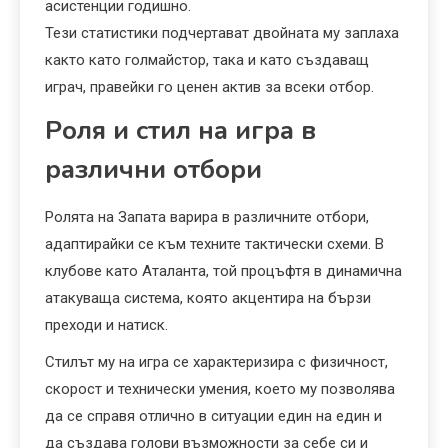
асистенции годишно.
Тези статистики подчертават двойната му заплаха
както като голмайстор, така и като създаващ
играч, правейки го ценен актив за всеки отбор.
Роля и стил на игра в
различни отбори
Ролята на Запата варира в различните отбори,
адаптирайки се към техните тактически схеми. В
клубове като Аталанта, той процъфтя в динамична
атакуваща система, която акцентира на бързи
преходи и натиск.
Стилът му на игра се характеризира с физичност,
скорост и технически умения, което му позволява
да се справя отлично в ситуации един на един и
да създава голови възможности за себе си и