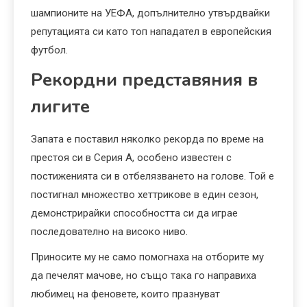
шампионите на УЕФА, допълнително утвърдвайки
репутацията си като топ нападател в европейския
футбол.
Рекордни представяния в
лигите
Запата е поставил няколко рекорда по време на
престоя си в Серия А, особено известен с
постиженията си в отбелязването на голове. Той е
постигнал множество хеттрикове в един сезон,
демонстрирайки способността си да играе
последователно на високо ниво.
Приносите му не само помогнаха на отборите му
да печелят мачове, но също така го направиха
любимец на феновете, които празнуват