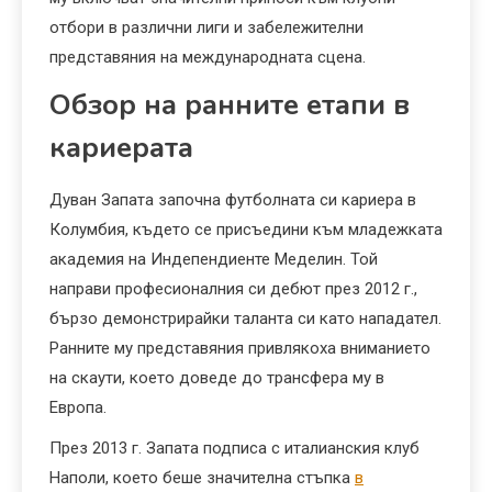
отбори в различни лиги и забележителни
представяния на международната сцена.
Обзор на ранните етапи в
кариерата
Дуван Запата започна футболната си кариера в
Колумбия, където се присъедини към младежката
академия на Индепендиенте Меделин. Той
направи професионалния си дебют през 2012 г.,
бързо демонстрирайки таланта си като нападател.
Ранните му представяния привлякоха вниманието
на скаути, което доведе до трансфера му в
Европа.
През 2013 г. Запата подписа с италианския клуб
Наполи, което беше значителна стъпка
в