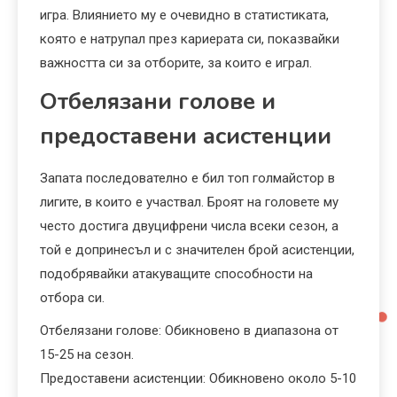
игра. Влиянието му е очевидно в статистиката,
която е натрупал през кариерата си, показвайки
важността си за отборите, за които е играл.
Отбелязани голове и
предоставени асистенции
Запата последователно е бил топ голмайстор в
лигите, в които е участвал. Броят на головете му
често достига двуцифрени числа всеки сезон, а
той е допринесъл и с значителен брой асистенции,
подобрявайки атакуващите способности на
отбора си.
Отбелязани голове: Обикновено в диапазона от
15-25 на сезон.
Предоставени асистенции: Обикновено около 5-10