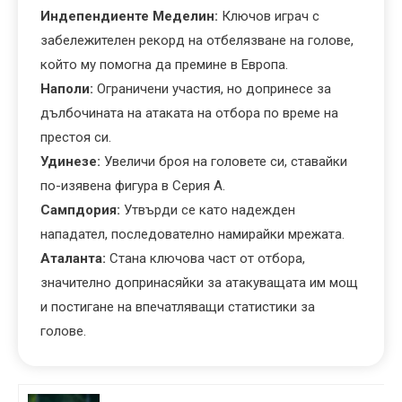
Индепендиенте Меделин:
Ключов играч с
забележителен рекорд на отбелязване на голове,
който му помогна да премине в Европа.
Наполи:
Ограничени участия, но допринесе за
дълбочината на атаката на отбора по време на
престоя си.
Удинезе:
Увеличи броя на головете си, ставайки
по-изявена фигура в Серия А.
Сампдория:
Утвърди се като надежден
нападател, последователно намирайки мрежата.
Аталанта:
Стана ключова част от отбора,
значително допринасяйки за атакуващата им мощ
и постигане на впечатляващи статистики за
голове.