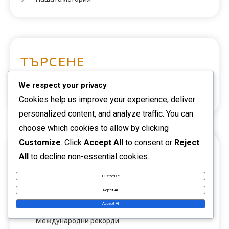
ТЪРСЕНЕ
We respect your privacy
Cookies help us improve your experience, deliver
personalized content, and analyze traffic. You can
choose which cookies to allow by clicking
Customize
. Click
Accept All
to consent or
Reject
ПОСЛЕДНИ ПУБЛИКАЦИИ
All
to decline non-essential cookies.
Customize
Хамес Родригес: Представяне на Световно
Reject All
първенство, Успехи в клубния футбол,
Accept All
Международни рекорди