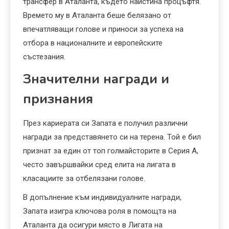
трансфер в Аталанта, където наистина процъфтя.
Времето му в Аталанта беше белязано от
впечатляващи голове и приноси за успеха на
отбора в националните и европейските
състезания.
Значителни награди и
признания
През кариерата си Запата е получил различни
награди за представянето си на терена. Той е бил
признат за един от топ голмайсторите в Серия А,
често завършвайки сред елита на лигата в
класациите за отбелязани голове.
В допълнение към индивидуалните награди,
Запата изигра ключова роля в помощта на
Аталанта да осигури място в Лигата на