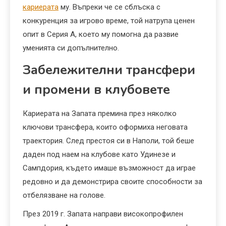
кариерата
му. Въпреки че се сблъска с
конкуренция за игрово време, той натрупа ценен
опит в Серия А, което му помогна да развие
уменията си допълнително.
Забележителни трансфери
и промени в клубовете
Кариерата на Запата премина през няколко
ключови трансфера, които оформиха неговата
траектория. След престоя си в Наполи, той беше
даден под наем на клубове като Удинезе и
Сампдория, където имаше възможност да играе
редовно и да демонстрира своите способности за
отбелязване на голове.
През 2019 г. Запата направи високопрофилен