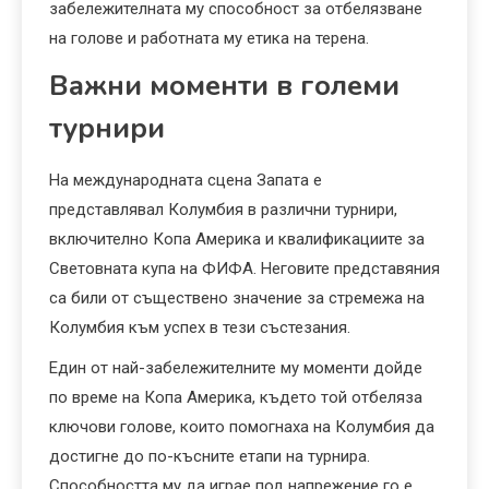
забележителната му способност за отбелязване
на голове и работната му етика на терена.
Важни моменти в големи
турнири
На международната сцена Запата е
представлявал Колумбия в различни турнири,
включително Копа Америка и квалификациите за
Световната купа на ФИФА. Неговите представяния
са били от съществено значение за стремежа на
Колумбия към успех в тези състезания.
Един от най-забележителните му моменти дойде
по време на Копа Америка, където той отбеляза
ключови голове, които помогнаха на Колумбия да
достигне до по-късните етапи на турнира.
Способността му да играе под напрежение го е