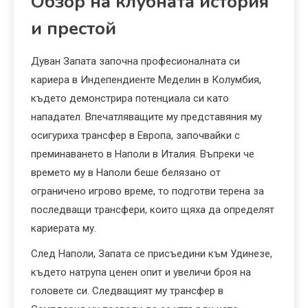
Обзор на клубната история
и престой
Дуван Запата започна професионалната си
кариера в Индепендиенте Меделин в Колумбия,
където демонстрира потенциала си като
нападател. Впечатляващите му представяния му
осигуриха трансфер в Европа, започвайки с
преминаването в Наполи в Италия. Въпреки че
времето му в Наполи беше белязано от
ограничено игрово време, то подготви терена за
последващи трансфери, които щяха да определят
кариерата му.
След Наполи, Запата се присъедини към Удинезе,
където натрупа ценен опит и увеличи броя на
головете си. Следващият му трансфер в