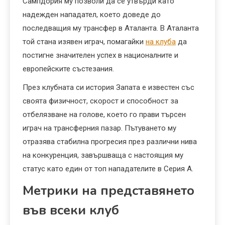
Сампдория му позволи да се утвърди като
надежден нападател, което доведе до
последващия му трансфер в Аталанта. В Аталанта
той стана изявен играч, помагайки
на клуба
да
постигне значителен успех в националните и
европейските състезания.
През клубната си история Запата е известен със
своята физичност, скорост и способност за
отбелязване на голове, което го прави търсен
играч на трансферния пазар. Пътуването му
отразява стабилна прогресия през различни нива
на конкуренция, завършваща с настоящия му
статус като един от топ нападателите в Серия А.
Метрики на представянето
във всеки клуб