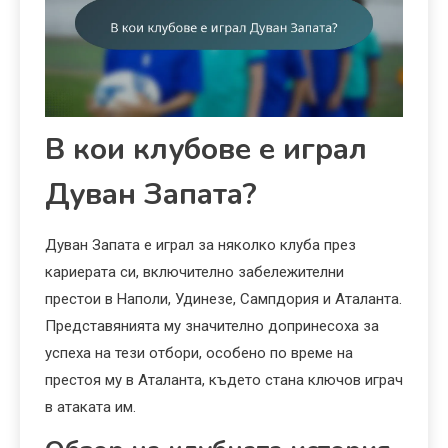
В кои клубове е играл
Дуван Запата?
Дуван Запата е играл за няколко клуба през
кариерата си, включително забележителни
престои в Наполи, Удинезе, Сампдория и Аталанта.
Представянията му значително допринесоха за
успеха на тези отбори, особено по време на
престоя му в Аталанта, където стана ключов играч
в атаката им.