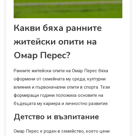
Какви бяха ранните
житейски опити на
Омар Перес?
Ранните житейски опити на Омар Перес бяха
оформени от семейната му среда, културни
влияния и първоначални опити в спорта. Тези
формиращи години положиха основите на
бъдещата му кариера и личностно развитие.
Детство и възпитание
Омар Перес е роден в семейство, което цени