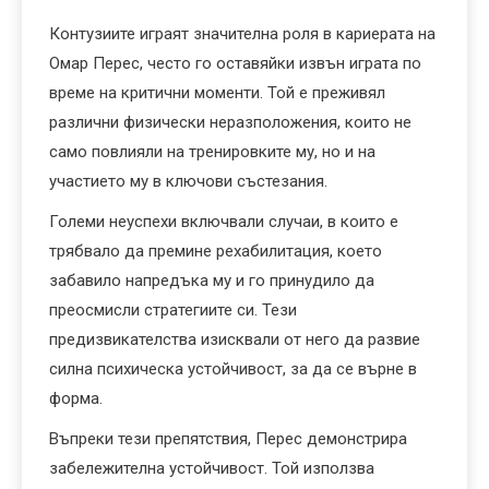
Контузиите играят значителна роля в кариерата на
Омар Перес, често го оставяйки извън играта по
време на критични моменти. Той е преживял
различни физически неразположения, които не
само повлияли на тренировките му, но и на
участието му в ключови състезания.
Големи неуспехи включвали случаи, в които е
трябвало да премине рехабилитация, което
забавило напредъка му и го принудило да
преосмисли стратегиите си. Тези
предизвикателства изисквали от него да развие
силна психическа устойчивост, за да се върне в
форма.
Въпреки тези препятствия, Перес демонстрира
забележителна устойчивост. Той използва