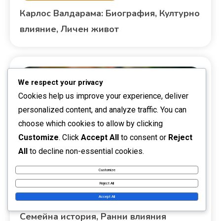
Карлос Валдарама: Биография, Културно
влияние, Личен живот
We respect your privacy
Cookies help us improve your experience, deliver
personalized content, and analyze traffic. You can
choose which cookies to allow by clicking
Customize
. Click
Accept All
to consent or
Reject
All
to decline non-essential cookies.
Customize
Биографии на играчите
Reject All
Accept All
Джаксън Мартинес: Биография,
Семейна история, Ранни влияния