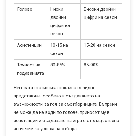
Голове
Ниски
Високи двойни
двойни
цифри на сезон
цифри на
сезон
Асистенции
10-15 на
15-20 на сезон
сезон
Точност на
80-85%
85-90%
подаванията
Неговата статистика показва солидно
представяне, особено в създаването на
възможности за гол за съотборниците. Въпреки
че може да не води по голове, приносът му в
асистенции и създаване на игра е от съществено
значение за успеха на отбора.