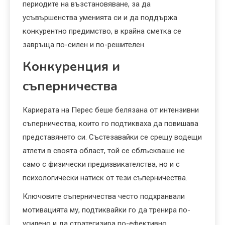
периодите на възстановяване, за да
усъвършенства уменията си и да поддържа
конкурентно предимство, в крайна сметка се
завръща по-силен и по-решителен.
Конкуренция и
съперничества
Кариерата на Перес беше белязана от интензивни
съперничества, които го подтикваха да повишава
представянето си. Състезавайки се срещу водещи
атлети в своята област, той се сблъскваше не
само с физически предизвикателства, но и с
психологически натиск от тези съперничества.
Ключовите съперничества често подхранвали
мотивацията му, подтиквайки го да тренира по-
усилено и да стратегизира по-ефективно.