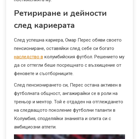
Ретириране и дейности
след кариерата
След успешна кариера, Омар Перес обяви своето
пенсиониране, оставяйки след себе си богато
наследство в
колумбийския футбол. Решението му
да се оттегли беше посрещнато с възхищение от
феновете и съотборниците.
След пенсионирането си, Перес остана активен в
футболната общност, ангажирайки се в роли на
треньор и ментор. Той е отдаден на отглеждането
на следващото поколение футболни таланти в
Колумбия, споделяйки знанията и опита си с
амбициозни атлети.