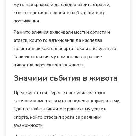
му го насърчавали да следва своите страсти,
което положило основите на бъдещите му
постижения.
Ранните влияния включвали местни артисти и
атлети, които го вдъхновили да изследва
талантите си както в спорта, така и в изкуствата.
Тази експозиция му помогнала да развие
цялостна перспектива за живота.
Значими събития в живота
През живота си Перес е преживял няколко
ключови момента, които определят кариерата му.
Един от най-значимите е ранният му успех в
спорта, който отворил врати за различни
възможности.