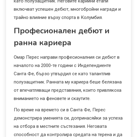
като полузащитник. Неговите карийни етапи
включват успешен дебют, многобройни награди и
трайно влияние върху спорта в Колумбия.
Професионален дебют и
ранна кариера
Омар Перес направи професионалния си дебют в
началото на 2000-те години с Индепендиенте
Санта Фе, бързо утвърдил се като талантлив
полузащитник. Ранната му кариера беше белязана
от впечатляващи представяния, които привлякоха
вниманието на феновете и скаутите.
По време на времето си в Санта Фе, Перес
демонстрира уменията си, допринасяйки за успеха
на отбора в местните състезания. Неговата
способност да контролира средата на терена и да