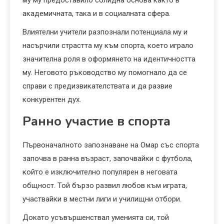
му му предоставило солидна основа както в
академичната, така и в социалната сфера.
Влиятелни учители разпознали потенциала му и
насърчили страстта му към спорта, което играло
значителна роля в оформянето на идентичността
му. Неговото ръководство му помогнало да се
справи с предизвикателствата и да развие
конкурентен дух.
Ранно участие в спорта
Първоначалното запознаване на Омар със спорта
започва в ранна възраст, започвайки с футбола,
който е изключително популярен в неговата
общност. Той бързо развил любов към играта,
участвайки в местни лиги и училищни отбори.
Докато усъвършенствал уменията си, той