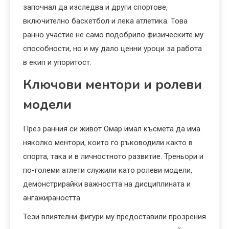
започнал да изследва и други спортове,
включително баскетбол и лека атлетика. Това
ранно участие не само подобрило физическите му
способности, но и му дало ценни уроци за работа
в екип и упоритост.
Ключови ментори и ролеви
модели
През ранния си живот Омар имал късмета да има
няколко ментори, които го ръководили както в
спорта, така и в личностното развитие. Треньори и
по-големи атлети служили като ролеви модели,
демонстрирайки важността на дисциплината и
ангажираността.
Тези влиятелни фигури му предоставили прозрения