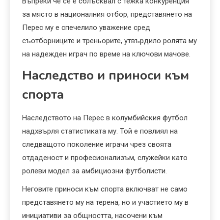
Въпреки че се е сблъсквал с тежка конкуренция
за място в националния отбор, представянето на
Перес му е спечелило уважение сред
съотборниците и треньорите, утвърдило ролята му
на надежден играч по време на ключови мачове.
Наследство и приноси към
спорта
Наследството на Перес в колумбийския футбол
надхвърля статистиката му. Той е повлиял на
следващото поколение играчи чрез своята
отдаденост и професионализъм, служейки като
ролеви модел за амбициозни футболисти.
Неговите приноси към спорта включват не само
представянето му на терена, но и участието му в
инициативи за общността, насочени към