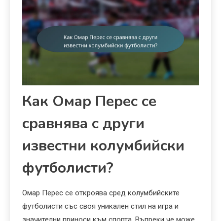
Как Омар Перес се
сравнява с други
известни колумбийски
футболисти?
Омар Перес се откроява сред колумбийските
футболисти със своя уникален стил на игра и
значителни приноси към спорта. Въпреки че може