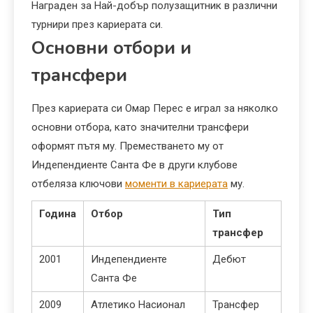
Награден за Най-добър полузащитник в различни
турнири през кариерата си.
Основни отбори и
трансфери
През кариерата си Омар Перес е играл за няколко
основни отбора, като значителни трансфери
оформят пътя му. Преместването му от
Индепендиенте Санта Фе в други клубове
отбеляза ключови
моменти в кариерата
му.
Година
Отбор
Тип
трансфер
2001
Индепендиенте
Дебют
Санта Фе
2009
Атлетико Насионал
Трансфер