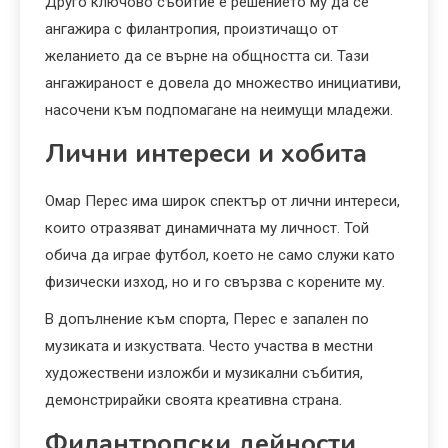
Друго ключово събитие е решението му да се
ангажира с филантропия, произтичащо от
желанието да се върне на общността си. Тази
ангажираност е довела до множество инициативи,
насочени към подпомагане на неимущи младежи.
Лични интереси и хобита
Омар Перес има широк спектър от лични интереси,
които отразяват динамичната му личност. Той
обича да играе футбол, което не само служи като
физически изход, но и го свързва с корените му.
В допълнение към спорта, Перес е запален по
музиката и изкуствата. Често участва в местни
художествени изложби и музикални събития,
демонстрирайки своята креативна страна.
Филантропски дейности