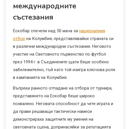
международните
състезания
Ескобар спечели над 50 мача за
националния
отбор
на Колумбия, представлявайки страната си
в различни международни състезания. Неговото
участие на Световното първенство по футбол
през 1994 г. в Съединените щати беше особено
забележително, тъй като той изигра ключова роля
в кампанията на Колумбия.
Въпреки ранното отпадане на отбора от турнира,
представянето на Ескобар беше широко
похвалено. Неговата способност да чете играта и
да прави решаващи тактически намеси
демонстрираха защитните му умения на
световната сцена, допринасяйки за репутацията