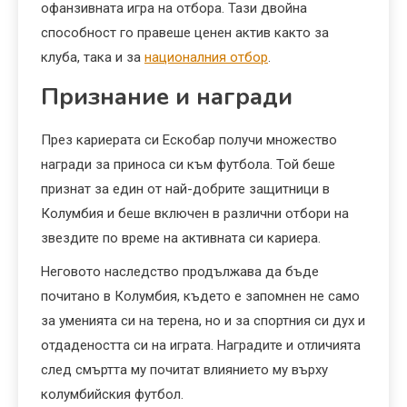
офанзивната игра на отбора. Тази двойна
способност го правеше ценен актив както за
клуба, така и за
националния отбор
.
Признание и награди
През кариерата си Ескобар получи множество
награди за приноса си към футбола. Той беше
признат за един от най-добрите защитници в
Колумбия и беше включен в различни отбори на
звездите по време на активната си кариера.
Неговото наследство продължава да бъде
почитано в Колумбия, където е запомнен не само
за уменията си на терена, но и за спортния си дух и
отдадеността си на играта. Наградите и отличията
след смъртта му почитат влиянието му върху
колумбийския футбол.