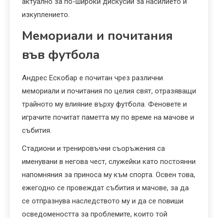
актуално за по-широки дискусии за насилието и
изкуплението.
Мемориали и почитания
във футбола
Андрес Ескобар е почитан чрез различни
мемориали и почитания по целия свят, отразяващи
трайното му влияние върху футбола. Феновете и
играчите почитат паметта му по време на мачове и
събития.
Стадиони и тренировъчни съоръжения са
именувани в негова чест, служейки като постоянни
напомняния за приноса му към спорта. Освен това,
ежегодно се провеждат събития и мачове, за да
се отпразнува наследството му и да се повиши
осведомеността за проблемите, които той