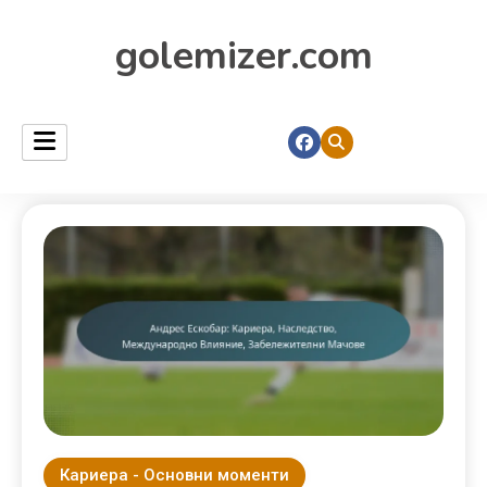
golemizer.com
Кариера - Основни моменти