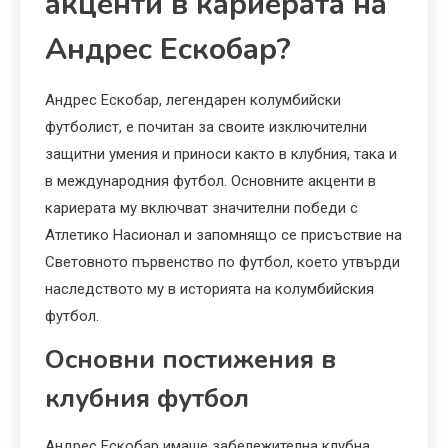
акценти в кариерата на
Андрес Ескобар?
Андрес Ескобар, легендарен колумбийски
футболист, е почитан за своите изключителни
защитни умения и приноси както в клубния, така и
в международния футбол. Основните акценти в
кариерата му включват значителни победи с
Атлетико Насионал и запомнящо се присъствие на
Световното първенство по футбол, което утвърди
наследството му в историята на колумбийския
футбол.
Основни постижения в
клубния футбол
Андрес Ескобар имаше забележителна клубна