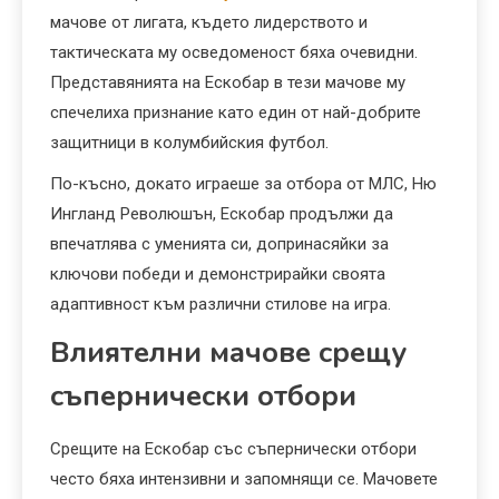
мачове от лигата, където лидерството и
тактическата му осведоменост бяха очевидни.
Представянията на Ескобар в тези мачове му
спечелиха признание като един от най-добрите
защитници в колумбийския футбол.
По-късно, докато играеше за отбора от МЛС, Ню
Ингланд Революшън, Ескобар продължи да
впечатлява с уменията си, допринасяйки за
ключови победи и демонстрирайки своята
адаптивност към различни стилове на игра.
Влиятелни мачове срещу
съпернически отбори
Срещите на Ескобар със съпернически отбори
често бяха интензивни и запомнящи се. Мачовете