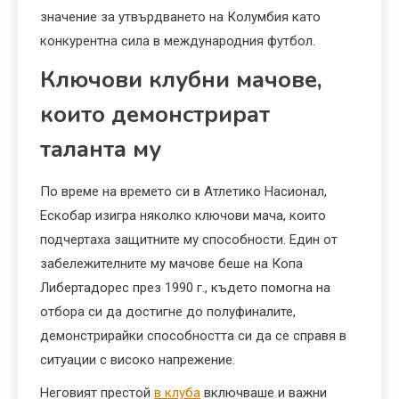
значение за утвърдването на Колумбия като
конкурентна сила в международния футбол.
Ключови клубни мачове,
които демонстрират
таланта му
По време на времето си в Атлетико Насионал,
Ескобар изигра няколко ключови мача, които
подчертаха защитните му способности. Един от
забележителните му мачове беше на Копа
Либертадорес през 1990 г., където помогна на
отбора си да достигне до полуфиналите,
демонстрирайки способността си да се справя в
ситуации с високо напрежение.
Неговият престой
в клуба
включваше и важни