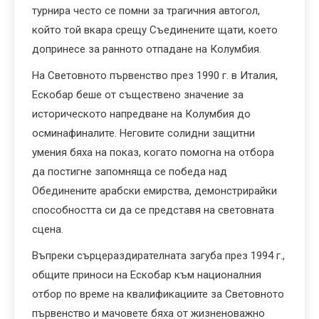
турнира често се помни за трагичния автогол,
който той вкара срещу Съединените щати, което
допринесе за ранното отпадане на Колумбия.
На Световното първенство през 1990 г. в Италия,
Ескобар беше от съществено значение за
историческото напредване на Колумбия до
осминафиналите. Неговите солидни защитни
умения бяха на показ, когато помогна на отбора
да постигне запомняща се победа над
Обединените арабски емирства, демонстрирайки
способността си да се представя на световната
сцена.
Въпреки сърцераздирателната загуба през 1994 г.,
общите приноси на Ескобар към националния
отбор по време на квалификациите за Световното
първенство и мачовете бяха от жизненоважно