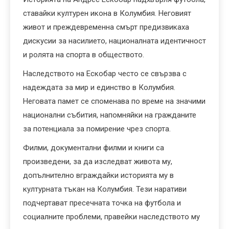
ставайки културен икона в Колумбия. Неговият
живот и преждевременна смърт предизвикаха
дискусии за насилието, националната идентичност
и ролята на спорта в обществото.
Наследството на Ескобар често се свързва с
надеждата за мир и единство в Колумбия.
Неговата памет се споменава по време на значими
национални събития, напомняйки на гражданите
за потенциала за помирение чрез спорта.
Филми, документални филми и книги са
произведени, за да изследват живота му,
допълнително вграждайки историята му в
културната тъкан на Колумбия. Тези наративи
подчертават пресечната точка на футбола и
социалните проблеми, правейки наследството му