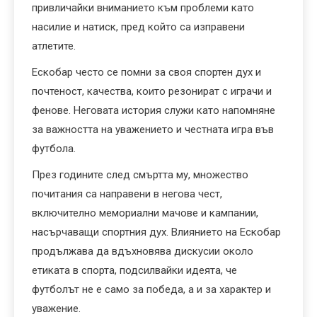
привличайки вниманието към проблеми като
насилие и натиск, пред който са изправени
атлетите.
Ескобар често се помни за своя спортен дух и
почтеност, качества, които резонират с играчи и
фенове. Неговата история служи като напомняне
за важността на уважението и честната игра във
футбола.
През годините след смъртта му, множество
почитания са направени в негова чест,
включително мемориални мачове и кампании,
насърчаващи спортния дух. Влиянието на Ескобар
продължава да вдъхновява дискусии около
етиката в спорта, подсилвайки идеята, че
футболът не е само за победа, а и за характер и
уважение.