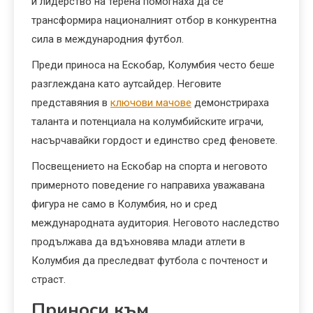
и лидерство на терена помогнаха да се
трансформира националният отбор в конкурентна
сила в международния футбол.
Преди приноса на Ескобар, Колумбия често беше
разглеждана като аутсайдер. Неговите
представяния в
ключови мачове
демонстрираха
таланта и потенциала на колумбийските играчи,
насърчавайки гордост и единство сред феновете.
Посвещението на Ескобар на спорта и неговото
примерното поведение го направиха уважавана
фигура не само в Колумбия, но и сред
международната аудитория. Неговото наследство
продължава да вдъхновява млади атлети в
Колумбия да преследват футбола с почтеност и
страст.
Приноси към