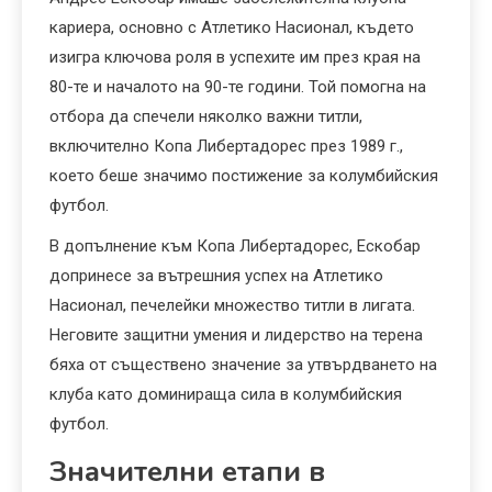
кариера, основно с Атлетико Насионал, където
изигра ключова роля в успехите им през края на
80-те и началото на 90-те години. Той помогна на
отбора да спечели няколко важни титли,
включително Копа Либертадорес през 1989 г.,
което беше значимо постижение за колумбийския
футбол.
В допълнение към Копа Либертадорес, Ескобар
допринесе за вътрешния успех на Атлетико
Насионал, печелейки множество титли в лигата.
Неговите защитни умения и лидерство на терена
бяха от съществено значение за утвърдването на
клуба като доминираща сила в колумбийския
футбол.
Значителни етапи в