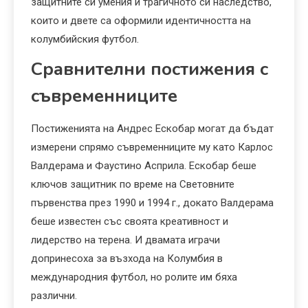
защитните си умения и трагичното си наследство,
които и двете са оформили идентичността на
колумбийския футбол.
Сравнителни постижения с
съвременниците
Постиженията на Андрес Ескобар могат да бъдат
измерени спрямо съвременниците му като Карлос
Валдерама и Фаустино Асприла. Ескобар беше
ключов защитник по време на Световните
първенства през 1990 и 1994 г., докато Валдерама
беше известен със своята креативност и
лидерство на терена. И двамата играчи
допринесоха за възхода на Колумбия в
международния футбол, но ролите им бяха
различни.