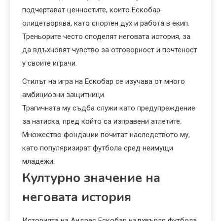
подчертават ценностите, които Ескобар
олицетворява, като спортен дух и работа в екип.
Треньорите често споделят неговата история, за
да вдъхновят чувство за отговорност и почтеност
у своите играчи.
Стилът на игра на Ескобар се изучава от много
амбициозни защитници.
Трагичната му съдба служи като предупреждение
за натиска, пред който са изправени атлетите.
Множество фондации почитат наследството му,
като популяризират футбола сред неимущи
младежи.
Културно значение на
неговата история
Историята на Андрес Ескобар надхвърля футбола,