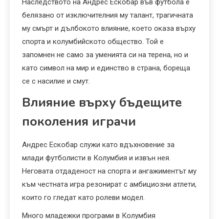
Наследството на Андрес Ескобар във футбола е
белязано от изключителния му талант, трагичната
му смърт и дълбокото влияние, което оказа върху
спорта и колумбийското общество. Той е
запомнен не само за уменията си на терена, но и
като символ на мир и единство в страна, бореща
се с насилие и смут.
Влияние върху бъдещите
поколения играчи
Андрес Ескобар служи като вдъхновение за
млади футболисти в Колумбия и извън нея.
Неговата отдаденост на спорта и ангажиментът му
към честната игра резонират с амбициозни атлети,
които го гледат като ролеви модел.
Много младежки програми в Колумбия