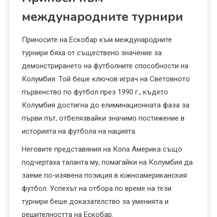
международните турнири
Приносите на Ескобар към международните
турнири бяха от съществено значение за
демонстрирането на футболните способности на
Колумбия. Той беше ключов играч на Световното
първенство по футбол през 1990 г., където
Колумбия достигна до елиминационната фаза за
първи път, отбелязвайки значимо постижение в
историята на футбола на нацията.
Неговите представяния на Копа Америка също
подчертаха таланта му, помагайки на Колумбия да
заеме по-изявена позиция в южноамериканския
футбол. Успехът на отбора по време на тези
турнири беше доказателство за уменията и
решителността на Ескобар.