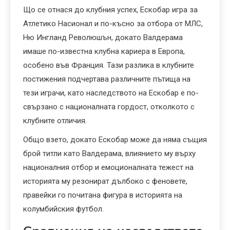
Що се отнася до клубния успех, Ескобар игра за
Атлетико Насионал и по-късно за отбора от МЛС,
Ню Ингланд Революшън, докато Валдерама
имаше по-известна клубна кариера в Европа,
особено във Франция. Тази разлика в клубните
постижения подчертава различните пътища на
тези играчи, като наследството на Ескобар е по-
свързано с националната гордост, отколкото с
клубните отличия.
Общо взето, докато Ескобар може да няма същия
брой титли като Валдерама, влиянието му върху
националния отбор и емоционалната тежест на
историята му резонират дълбоко с феновете,
правейки го почитана фигура в историята на
колумбийския футбол.