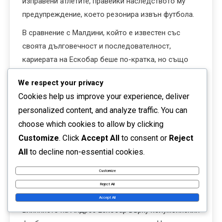
изправени атлетите, правейки наследството му
предупреждение, което резонира извън футбола.
В сравнение с Малдини, който е известен със
своята дълговечност и последователност,
кариерата на Ескобар беше по-кратка, но също
толкова въздействаща по отношение на
We respect your privacy
националната гордост и идентичност. И двамата
Cookies help us improve your experience, deliver
играчи, в своите контексти, символизират духа на
personalized content, and analyze traffic. You can
нациите си и дълбокото влияние на футбола върху
choose which cookies to allow by clicking
техните култури.
Customize
. Click
Accept All
to consent or
Reject
Влияние върху
All
to decline non-essential cookies.
колумбийския футбол в по-
Customize
широк контекст
Reject All
Accept All
Влиянието на Андрес Ескобар върху колумбийския