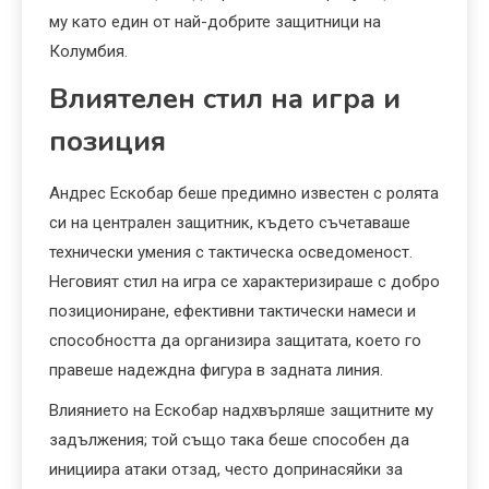
му като един от най-добрите защитници на
Колумбия.
Влиятелен стил на игра и
позиция
Андрес Ескобар беше предимно известен с ролята
си на централен защитник, където съчетаваше
технически умения с тактическа осведоменост.
Неговият стил на игра се характеризираше с добро
позициониране, ефективни тактически намеси и
способността да организира защитата, което го
правеше надеждна фигура в задната линия.
Влиянието на Ескобар надхвърляше защитните му
задължения; той също така беше способен да
инициира атаки отзад, често допринасяйки за