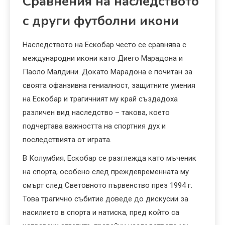
Сравнения на наследството
с други футболни икони
Наследството на Ескобар често се сравнява с
международни икони като Диего Марадона и
Паоло Малдини. Докато Марадона е почитан за
своята офанзивна гениалност, защитните умения
на Ескобар и трагичният му край създадоха
различен вид наследство – такова, което
подчертава важността на спортния дух и
последствията от играта.
В Колумбия, Ескобар се разглежда като мъченик
на спорта, особено след преждевременната му
смърт след Световното първенство през 1994 г.
Това трагично събитие доведе до дискусии за
насилието в спорта и натиска, пред който са