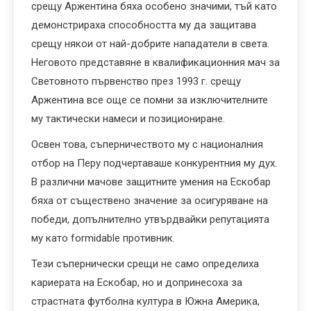
срещу Аржентина бяха особено значими, тъй като
демонстрираха способността му да защитава
срещу някои от най-добрите нападатели в света.
Неговото представяне в квалификационния мач за
Световното първенство през 1993 г. срещу
Аржентина все още се помни за изключителните
му тактически намеси и позициониране.
Освен това, съперничеството му с националния
отбор на Перу подчертаваше конкурентния му дух.
В различни мачове защитните умения на Ескобар
бяха от съществено значение за осигуряване на
победи, допълнително утвърдвайки репутацията
му като formidable противник.
Тези съпернически срещи не само определиха
кариерата на Ескобар, но и допринесоха за
страстната футболна култура в Южна Америка,