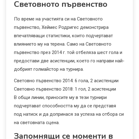
Световното първенство
По време на участията си на Световното
първенство, Хеймес Родригес демонстрира
впечатляващи статистики, които подчертават
влиянието му на терена. Само на Световното
първенство през 2014 г. той отбеляза шест гола и
предостави две асистенции, което го направи най-
добрият голмайстор на турнира.
Световно първенство 2014: 6 гола, 2 асистенции
Световно първенство 2018: 1 гол, 2 асистенции
В общи линии, приносите му в тези турнири
подчертават способността му да се представя
под натиск и да допринася за успеха на отбора си
на световната сцена.
Запомнящи се моменти в