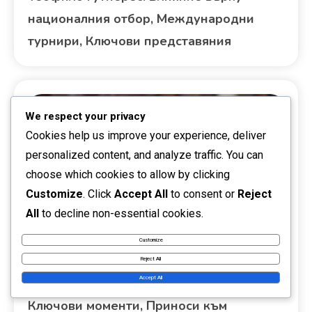
националния отбор, Международни
турнири, Ключови представяния
We respect your privacy
Cookies help us improve your experience, deliver
personalized content, and analyze traffic. You can
choose which cookies to allow by clicking
Customize
. Click
Accept All
to consent or
Reject
All
to decline non-essential cookies.
Customize
Международно въздействие
Reject All
Accept All
Луис Диас: Международен успех,
Ключови моменти, Приноси към