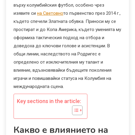
върху колумбийския футбол, особено чрез
изявите си
на Световно
то първенство през 2014 г.,
където спечели Златната обувка. Приноси му се
простират и до Копа Америка, където уменията му
оформиха тактическия подход на отбора и
доведоха до ключови голове и асистенции. В
общи линии, наследството на Родригес е
определено от изключителния му талант и
влияние, вдъхновявайки бъдещите поколения
играчи и повишавайки статуса на Колумбия на
международната сцена.
Key sections in the article:
Какво е влиянието на