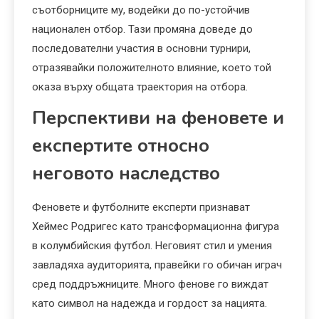
съотборниците му, водейки до по-устойчив
национален отбор. Тази промяна доведе до
последователни участия в основни турнири,
отразявайки положителното влияние, което той
оказа върху общата траектория на отбора.
Перспективи на феновете и
експертите относно
неговото наследство
Феновете и футболните експерти признават
Хеймес Родригес като трансформационна фигура
в колумбийския футбол. Неговият стил и умения
завладяха аудиторията, правейки го обичан играч
сред поддръжниците. Много фенове го виждат
като символ на надежда и гордост за нацията.