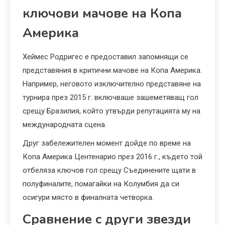
ключови мачове на Копа
Америка
Хеймес Родригес е предоставил запомнящи се
представяния в критични мачове на Копа Америка.
Например, неговото изключително представяне на
турнира през 2015 г. включваше зашеметяващ гол
срещу Бразилия, който утвърди репутацията му на
международната сцена.
Друг забележителен момент дойде по време на
Копа Америка Центенарио през 2016 г., където той
отбеляза ключов гол срещу Съединените щати в
полуфиналите, помагайки на Колумбия да си
осигури място в финалната четворка.
Сравнение с други звезди