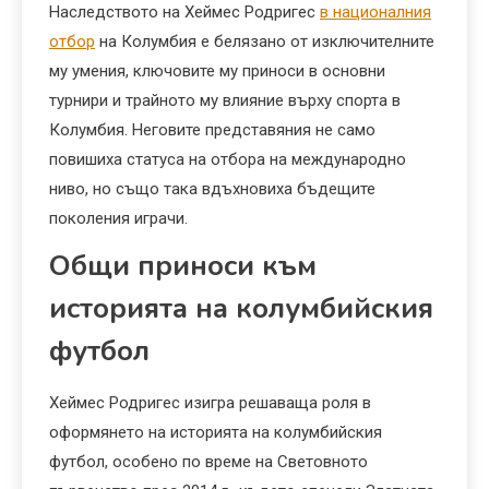
Наследството на Хеймес Родригес
в националния
отбор
на Колумбия е белязано от изключителните
му умения, ключовите му приноси в основни
турнири и трайното му влияние върху спорта в
Колумбия. Неговите представяния не само
повишиха статуса на отбора на международно
ниво, но също така вдъхновиха бъдещите
поколения играчи.
Общи приноси към
историята на колумбийския
футбол
Хеймес Родригес изигра решаваща роля в
оформянето на историята на колумбийския
футбол, особено по време на Световното