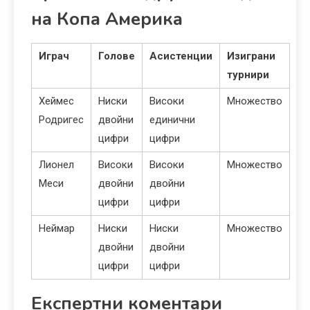
на Копа Америка
Играч
Голове
Асистенции
Изиграни
турнири
Хеймес
Ниски
Високи
Множество
Родригес
двойни
единични
цифри
цифри
Лионел
Високи
Високи
Множество
Меси
двойни
двойни
цифри
цифри
Неймар
Ниски
Ниски
Множество
двойни
двойни
цифри
цифри
Експертни коментари