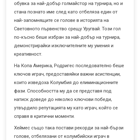
обувка за най-добър голмайстор на турнира, но и
стана познато име след като отбеляза един от
най-запомнящите се голове в историята на
Световното първенство срещу Уругвай. Този гол
по-късно беше избран за най-добър на турнира,
демонстрирайки изключителните му умения и
креативност.
На Копа Америка, Родригес последователно беше
ключов играч, предоставяйки важни асистенции,
които изведоха Колумбия до елиминационните
фази. Способността му да се представя под
натиск доведе до няколко ключови победи,
утвърдило репутацията му като играч, който се
справя в критични моменти.
Хеймес също така постави рекорди за най-бързи
голове, отбелязани от колумбийски играч в