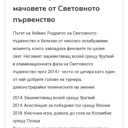
мачовете от Световното
първенство
Пътят на Хеймес Родригес на Световното
първенство е белязан от няколко незабравими
момента, които завладяха феновете по целия
свят. Неговият зашеметяващ волей срещу Уругвай
в елиминационната фаза на Световното
първенство през 2014 г. често се цитира като един
от най-добрите голове на турнира,
демонстрирайки техническите му умения.
2014: Зашеметяващ волей срещу Уругвай
2014: Асистенция за победния гол срещу Япония
2018: Ключова игра, довела до гола на Колумбия
срещу Полша