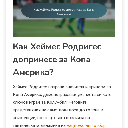
Как Хеймес Родригес
допринесе за Копа
Америка?
Хеймес Родригес направи значителни приноси за
Копа Америка, демонстрирайки уменията си като
ключов играч за Колумбия. Неговите
представяния не само доведоха до голове и
асистенции, но също така повлияха на
тактическата динамика на
националния отбор
.