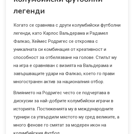
легенди
Когато се сравнява с други колумбийски футболни
легенди, като Карлос Вальдерама и Радамел
Фалкао, Хеймес Родригес се откроява с
уникалната си комбинация от креативност и
способност за отбелязване на голове. Стилът му
на игра е сравняван с визията на Вальдерама и
завършващите удари на Фалкао, което го прави
многостранен актив за националния отбор.
Влиянието на Родригес често се подчертава в
дискусии за най-добрите колумбийски играчи в
историята. Постиженията му в международните
турнири са утвърдили мястото му сред великите, а
много фенове го смятат за модерен икон на
колумбийския футбол.