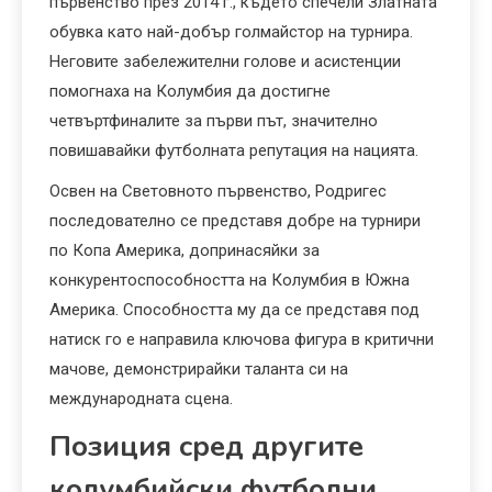
първенство през 2014 г., където спечели Златната
обувка като най-добър голмайстор на турнира.
Неговите забележителни голове и асистенции
помогнаха на Колумбия да достигне
четвъртфиналите за първи път, значително
повишавайки футболната репутация на нацията.
Освен на Световното първенство, Родригес
последователно се представя добре на турнири
по Копа Америка, допринасяйки за
конкурентоспособността на Колумбия в Южна
Америка. Способността му да се представя под
натиск го е направила ключова фигура в критични
мачове, демонстрирайки таланта си на
международната сцена.
Позиция сред другите
колумбийски футболни