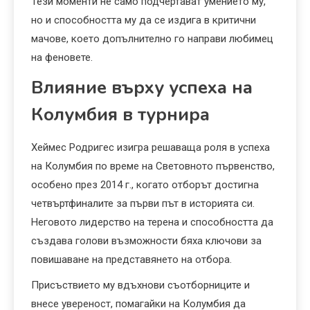
Тези моменти не само подчертават умението му,
но и способността му да се издига в критични
мачове, което допълнително го направи любимец
на феновете.
Влияние върху успеха на
Колумбия в турнира
Хеймес Родригес изигра решаваща роля в успеха
на Колумбия по време на Световното първенство,
особено през 2014 г., когато отборът достигна
четвъртфиналите за първи път в историята си.
Неговото лидерство на терена и способността да
създава голови възможности бяха ключови за
повишаване на представянето на отбора.
Присъствието му вдъхнови съотборниците и
внесе увереност, помагайки на Колумбия да