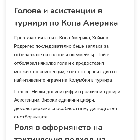
Голове и асистенции в
турнири по Копа Америка
През участията си в Копа Америка, Хеймес
Родригес последователно беше заплаха за
отбелязване на голове и плеймейкър. Той е
отбелязал няколко гола и е предоставил
множество асистенции, което го прави един от
най-изявените играчи на Колумбия в турнира.
Голове: Ниски двойни цифри в различни турнири.
Асистенции: Високи единични цифри,
демонстрирайки способността му да подготвя
съотборниците.
Роля в оформянето на
тактическия подход на