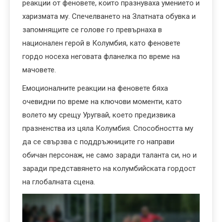
реакции от феновете, които празнуваха умението и
харизмата му. Спечелването на Златната обувка и
запомнящите се голове го превърнаха в
национален герой в Колумбия, като феновете
гордо носеха неговата фланелка по време на
мачовете.
Емоционалните реакции на феновете бяха
очевидни по време на ключови моменти, като
волето му срещу Уругвай, което предизвика
празненства из цяла Колумбия. Способността му
да се свързва с поддръжниците го направи
обичан персонаж, не само заради таланта си, но и
заради представянето на колумбийската гордост
на глобалната сцена.