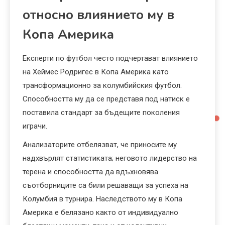
относно влиянието му в
Копа Америка
Експерти по футбол често подчертават влиянието
на Хеймес Родригес в Копа Америка като
трансформационно за колумбийския футбол.
Способността му да се представя под натиск е
поставила стандарт за бъдещите поколения
играчи.
Анализаторите отбелязват, че приносите му
надхвърлят статистиката; неговото лидерство на
терена и способността да вдъхновява
съотборниците са били решаващи за успеха на
Колумбия в турнира. Наследството му в Копа
Америка е белязано както от индивидуално