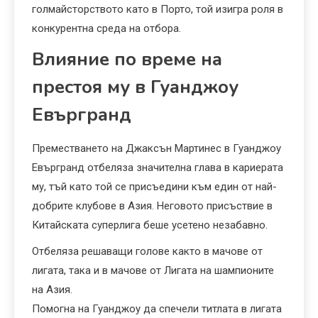
голмайсторството като в Порто, той изигра роля в
конкурентна среда на отбора.
Влияние по време на
престоя му в Гуанджоу
Евъргранд
Преместването на Джаксън Мартинес в Гуанджоу
Евъргранд отбеляза значителна глава в кариерата
му, тъй като той се присъедини към един от най-
добрите клубове в Азия. Неговото присъствие в
Китайската суперлига беше усетено незабавно.
Отбеляза решаващи голове както в мачове от
лигата, така и в мачове от Лигата на шампионите
на Азия.
Помогна на Гуанджоу да спечели титлата в лигата