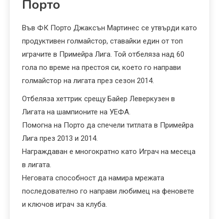
Порто
Във ФК Порто Джаксън Мартинес се утвърди като
продуктивен голмайстор, ставайки един от топ
играчите в Примейра Лига. Той отбеляза над 60
гола по време на престоя си, което го направи
голмайстор на лигата през сезон 2014.
Отбеляза хеттрик срещу Байер Леверкузен в
Лигата на шампионите на УЕФА.
Помогна на Порто да спечели титлата в Примейра
Лига през 2013 и 2014.
Награждаван е многократно като Играч на месеца
в лигата.
Неговата способност да намира мрежата
последователно го направи любимец на феновете
и ключов играч за клуба.