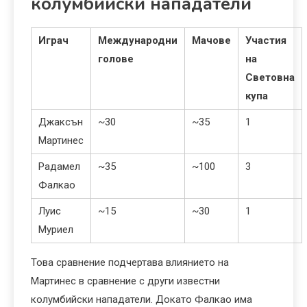
колумбийски нападатели
Играч
Международни
Мачове
Участия
голове
на
Световна
купа
Джаксън
~30
~35
1
Мартинес
Радамел
~35
~100
3
Фалкао
Луис
~15
~30
1
Муриел
Това сравнение подчертава влиянието на
Мартинес в сравнение с други известни
колумбийски нападатели. Докато Фалкао има