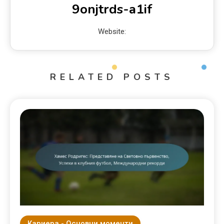
9onjtrds-a1if
Website:
RELATED POSTS
Кариера - Основни моменти