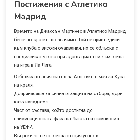
Постижения с Атлетико
Мадрид
Времето на Джаксън Мартинес в Атлетико Мадрид
беше по-кратко, но значимо. Той се присъедини
към клуба с високи очаквания, но се сблъска с
предизвикателства при адаптацията си към стила
на игра в Ла Лига.
Отбеляза първия си гол за Атлетико в мач за Купа
на краля.
Допринасяше за силната защита на отбора, дори
като нападател.
Част от състава, който достигна до
елиминационната фаза на Лигата на шампионите
на УЕФА.
Въпреки че не постигна същия успех в