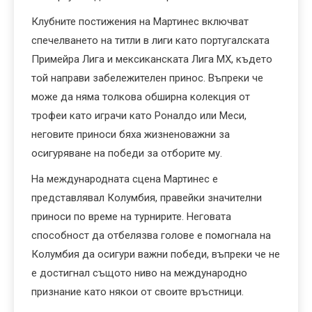
Клубните постижения на Мартинес включват
спечелването на титли в лиги като португалската
Примейра Лига и мексиканската Лига МХ, където
той направи забележителен принос. Въпреки че
може да няма толкова обширна колекция от
трофеи като играчи като Роналдо или Меси,
неговите приноси бяха жизненоважни за
осигуряване на победи за отборите му.
На международната сцена Мартинес е
представлявал Колумбия, правейки значителни
приноси по време на турнирите. Неговата
способност да отбелязва голове е помогнала на
Колумбия да осигури важни победи, въпреки че не
е достигнал същото ниво на международно
признание като някои от своите връстници.