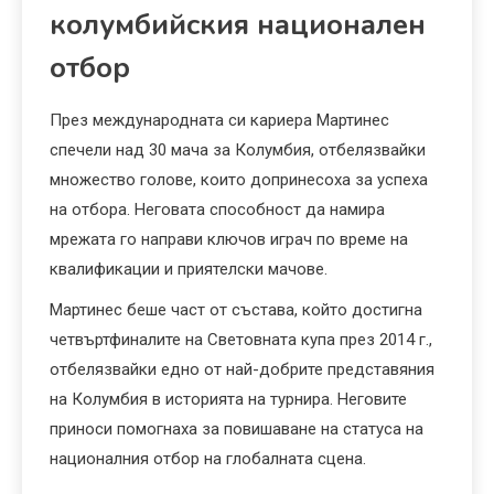
колумбийския национален
отбор
През международната си кариера Мартинес
спечели над 30 мача за Колумбия, отбелязвайки
множество голове, които допринесоха за успеха
на отбора. Неговата способност да намира
мрежата го направи ключов играч по време на
квалификации и приятелски мачове.
Мартинес беше част от състава, който достигна
четвъртфиналите на Световната купа през 2014 г.,
отбелязвайки едно от най-добрите представяния
на Колумбия в историята на турнира. Неговите
приноси помогнаха за повишаване на статуса на
националния отбор на глобалната сцена.