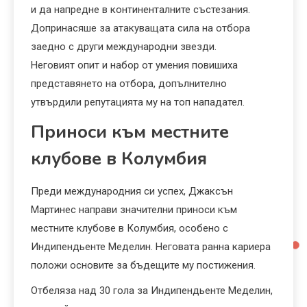
и да напредне в континенталните състезания.
Допринасяше за атакуващата сила на отбора
заедно с други международни звезди.
Неговият опит и набор от умения повишиха
представянето на отбора, допълнително
утвърдили репутацията му на топ нападател.
Приноси към местните
клубове в Колумбия
Преди международния си успех, Джаксън
Мартинес направи значителни приноси към
местните клубове в Колумбия, особено с
Индипендьенте Меделин. Неговата ранна кариера
положи основите за бъдещите му постижения.
Отбеляза над 30 гола за Индипендьенте Меделин,