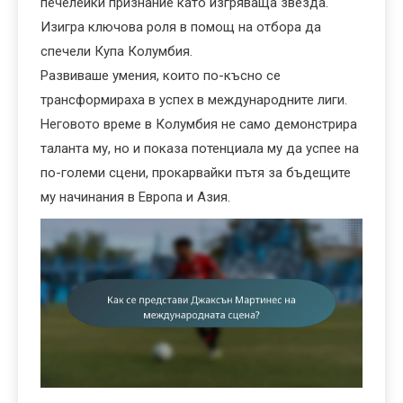
печелейки признание като изгряваща звезда.
Изигра ключова роля в помощ на отбора да
спечели Купа Колумбия.
Развиваше умения, които по-късно се
трансформираха в успех в международните лиги.
Неговото време в Колумбия не само демонстрира
таланта му, но и показа потенциала му да успее на
по-големи сцени, прокарвайки пътя за бъдещите
му начинания в Европа и Азия.