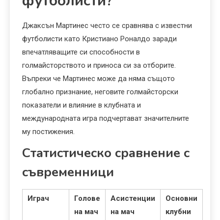
футболисти?
Джаксън Мартинес често се сравнява с известни
футболисти като Кристиано Роналдо заради
впечатляващите си способности в
голмайсторството и приноса си за отборите.
Въпреки че Мартинес може да няма същото
глобално признание, неговите голмайсторски
показатели и влияние в клубната и
международната игра подчертават значителните
му постижения.
Статистическо сравнение с
съвременници
Играч
Голове
Асистенции
Основни
на мач
на мач
клубни