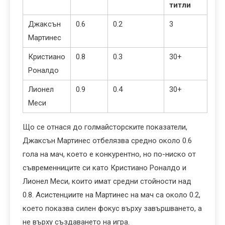
титли
Джаксън
0.6
0.2
3
Мартинес
Кристиано
0.8
0.3
30+
Роналдо
Лионел
0.9
0.4
30+
Меси
Що се отнася до голмайсторските показатели,
Джаксън Мартинес отбелязва средно около 0.6
гола на мач, което е конкурентно, но по-ниско от
съвременниците си като Кристиано Роналдо и
Лионел Меси, които имат средни стойности над
0.8. Асистенциите на Мартинес на мач са около 0.2,
което показва силен фокус върху завършването, а
не върху създаването на игра.