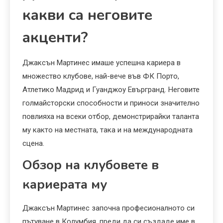
какви са неговите
акценти?
Джаксън Мартинес имаше успешна кариера в
множество клубове, най-вече във ФК Порто,
Атлетико Мадрид и Гуанджоу Евъргранд. Неговите
голмайсторски способности и приноси значително
повлияха на всеки отбор, демонстрирайки таланта
му както на местната, така и на международната
сцена.
Обзор на клубовете в
кариерата му
Джаксън Мартинес започна професионалното си
пътуване в Колумбия, преди да си създаде име в