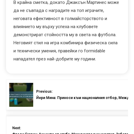
В крайна сметка, докато Джаксън Мартинес може
да не съвпада с наградите на топ играчите,
неговата ефективност в голмайсторството и
влиянието му върху успеха на клубовете
демонстрират стойността му в света на футбола.
Неговият стил на игра комбинира физическа сила
и технически умения, правейки го formidable
нападател през най-добрите му години.
Previous:
Йери Мина: Приноси към националния отбор, Междун
Next: