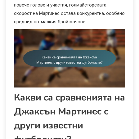
повече голове и участия, голмайсторската
скорост на Мартинес остава конкурентна, особено
предвид по-малкия брой мачове.
Какви са сравненията на
Джаксън Мартинес с
други известни