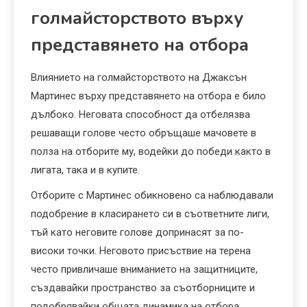
голмайсторството върху
представянето на отбора
Влиянието на голмайсторството на Джаксън
Мартинес върху представянето на отбора е било
дълбоко. Неговата способност да отбелязва
решаващи голове често обръщаше мачовете в
полза на отборите му, водейки до победи както в
лигата, така и в купите.
Отборите с Мартинес обикновено са наблюдавали
подобрение в класирането си в съответните лиги,
тъй като неговите голове допринасят за по-
високи точки. Неговото присъствие на терена
често привличаше вниманието на защитниците,
създавайки пространство за съотборниците и
подобрявайки общата динамика на отбора.