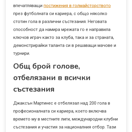
впечатляващи
постижения в голмайсторството
през футболната си кариера, с общо няколко
стотин гола в различни състезания. Неговата
способност да намира мрежата го е направила
ключов играч както за клуба, така и за страната,
демонстрирайки таланта си в решаващи мачове и
турнири.
Общ брой голове,
отбелязани в всички
състезания
Джаксън Мартинес е отбелязал над 200 гола в
професионалната си кариера, което включва
времето му в местните лиги, международни клубни
състезания и участия за националния отбор. Тази