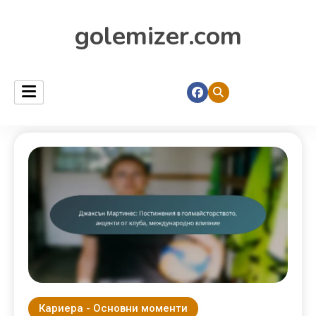
golemizer.com
Кариера - Основни моменти