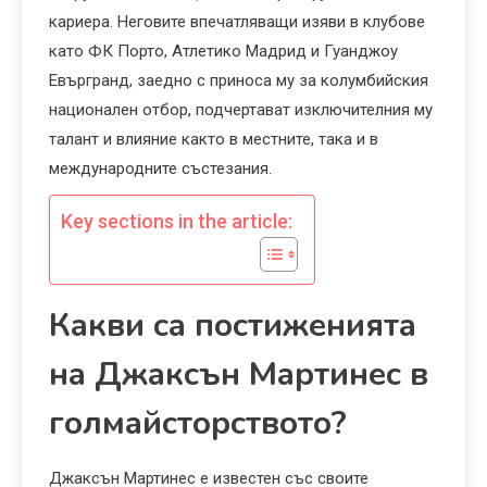
кариера. Неговите впечатляващи изяви в клубове
като ФК Порто, Атлетико Мадрид и Гуанджоу
Евъргранд, заедно с приноса му за колумбийския
национален отбор, подчертават изключителния му
талант и влияние както в местните, така и в
международните състезания.
Key sections in the article:
Какви са постиженията
на Джаксън Мартинес в
голмайсторството?
Джаксън Мартинес е известен със своите