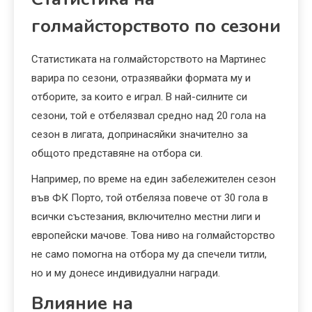
голмайсторството по сезони
Статистиката на голмайсторството на Мартинес
варира по сезони, отразявайки формата му и
отборите, за които е играл. В най-силните си
сезони, той е отбелязвал средно над 20 гола на
сезон в лигата, допринасяйки значително за
общото представяне на отбора си.
Например, по време на един забележителен сезон
във ФК Порто, той отбеляза повече от 30 гола в
всички състезания, включително местни лиги и
европейски мачове. Това ниво на голмайсторство
не само помогна на отбора му да спечели титли,
но и му донесе индивидуални награди.
Влияние на