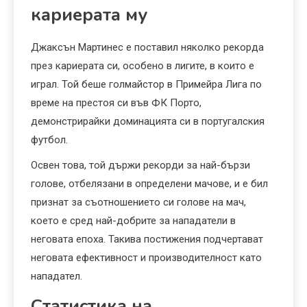
кариерата му
Джаксън Мартинес е поставил няколко рекорда
през кариерата си, особено в лигите, в които е
играл. Той беше голмайстор в Примейра Лига по
време на престоя си във ФК Порто,
демонстрирайки доминацията си в португалския
футбол.
Освен това, той държи рекорди за най-бързи
голове, отбелязани в определени мачове, и е бил
признат за съотношението си голове на мач,
което е сред най-добрите за нападатели в
неговата епоха. Такива постижения подчертават
неговата ефективност и производителност като
нападател.
Статистика на