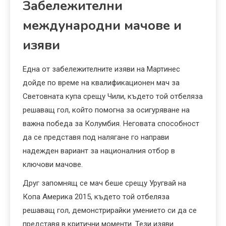
Забележителни
международни мачове и
изяви
Една от забележителните изяви на Мартинес
дойде по време на квалификационен мач за
Световната купа срещу Чили, където той отбеляза
решаващ гол, който помогна за осигуряване на
важна победа за Колумбия. Неговата способност
да се представя под налягане го направи
надежден вариант за националния отбор в
ключови мачове.
Друг запомнящ се мач беше срещу Уругвай на
Копа Америка 2015, където той отбеляза
решаващ гол, демонстрирайки умението си да се
представя в критични моменти. Тези изяви