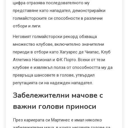
цифра отразява последователното му
представяне като нападател, демонстрирайки
голмайсторските си способности в различни
отбори и лиги.
Неговият голмайсторски рекорд обхваща
множество клубове, включително значителни
периоди в отбори като Хагуарес де Чиапас, Клуб
Атлетико Насионал и ФК Порто. Всеки от тези
клубове е извлякъл полза от способността му да
превръща шансовете в голове, утвърдил
репутацията си на надежден нападател.
Забележителни мачове с
важни голови приноси
През кариерата си Мартинес е имал няколко
забележителни мача, в които неговите голове са