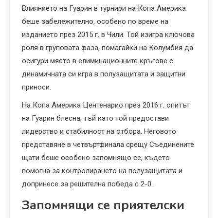
Влиянието на Гуарин в турнири на Копа Америка
беше забележително, особено по време на
изданието през 2015 г. в Чили. Той изигра ключова
роля в груповата фаза, помагайки на Колумбия да
осигури място в елиминационните кръгове с
динамичната си игра в полузащитата и защитни
приноси.
На Копа Америка Центенарио през 2016 г. опитът
на Гуарин блесна, тъй като той предостави
лидерство и стабилност на отбора. Неговото
представяне в четвъртфинала срещу Съединените
щати беше особено запомнящо се, където
помогна за контролирането на полузащитата и
допринесе за решителна победа с 2-0.
Запомнящи се приятелски