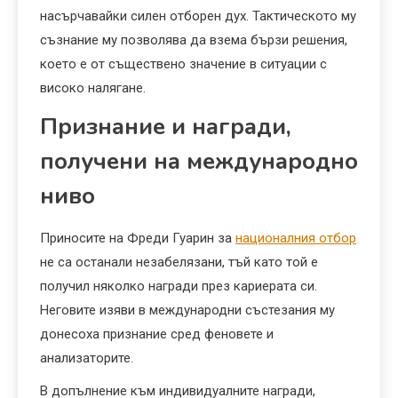
насърчавайки силен отборен дух. Тактическото му
съзнание му позволява да взема бързи решения,
което е от съществено значение в ситуации с
високо налягане.
Признание и награди,
получени на международно
ниво
Приносите на Фреди Гуарин за
националния отбор
не са останали незабелязани, тъй като той е
получил няколко награди през кариерата си.
Неговите изяви в международни състезания му
донесоха признание сред феновете и
анализаторите.
В допълнение към индивидуалните награди,