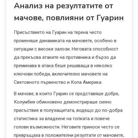
Анализ на резултатите от
мачове, повлияни от Гуарин
Присъствието на Гуарин на терена често
променяше динамиката на мачовете, особено в
ситуации с високи залози. Неговата способност
да прекъсва атаките на противника и бързо да
преминава в атака беше решаваща в няколко
ключови победи, включително мачовете на
Световното първенство и Копа Америка.
В мачове, в които Гуарин се представяше добре,
Колумбия обикновено демонстрираше силно
присъствие в полузащитата, водещо до по-добра
статистика за владеене на топката и повече
голови възможности. Неговите приноси често се
превръщаха в положителни резултати от мачовете,