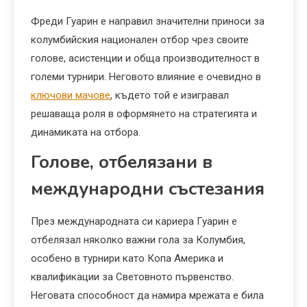
Фреди Гуарин е направил значителни приноси за
колумбийския национален отбор чрез своите
голове, асистенции и обща производителност в
големи турнири. Неговото влияние е очевидно в
ключови мачове
, където той е изигравал
решаваща роля в оформянето на стратегията и
динамиката на отбора.
Голове, отбелязани в
международни състезания
През международната си кариера Гуарин е
отбелязал няколко важни гола за Колумбия,
особено в турнири като Копа Америка и
квалификации за Световното първенство.
Неговата способност да намира мрежата е била