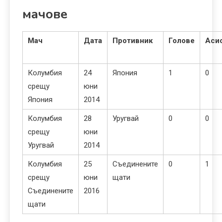
мачове
Мач
Дата
Противник
Голове
Аси
Колумбия
24
Япония
1
0
срещу
юни
Япония
2014
Колумбия
28
Уругвай
0
0
срещу
юни
Уругвай
2014
Колумбия
25
Съединените
0
1
срещу
юни
щати
Съединените
2016
щати