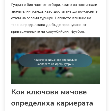
Гуарин е бил част от отбори, които са постигнали
значителни успехи, като достигане до по-късните
етапи на големи турнири. Неговото влияние на
терена продължава да бъде празнувано от
привържениците на колумбийския футбол.
Кои ключови мачове
определиха кариерата