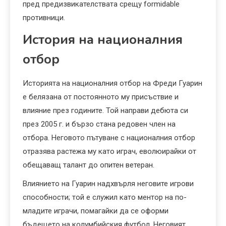
пред предизвикателствата срещу formidable
противници.
История на националния
отбор
Историята на националния отбор на Фреди Гуарин
е белязана от постоянното му присъствие и
влияние през годините. Той направи дебюта си
през 2005 г. и бързо стана редовен член на
отбора. Неговото пътуване с националния отбор
отразява растежа му като играч, еволюирайки от
обещаващ талант до опитен ветеран.
Влиянието на Гуарин надхвърля неговите игрови
способности; той е служил като ментор на по-
младите играчи, помагайки да се оформи
бъдещето на колумбийския футбол. Неговият