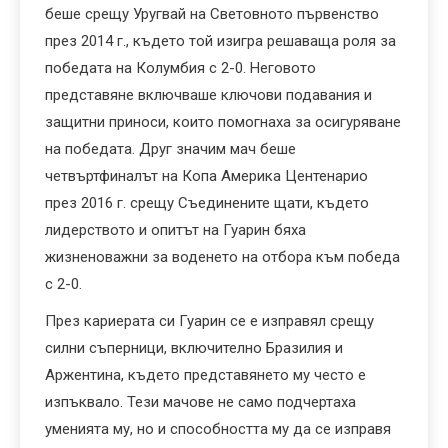
беше срещу Уругвай на Световното първенство
през 2014 г., където той изигра решаваща роля за
победата на Колумбия с 2-0. Неговото
представяне включваше ключови подавания и
защитни приноси, които помогнаха за осигуряване
на победата. Друг значим мач беше
четвъртфиналът на Копа Америка Центенарио
през 2016 г. срещу Съединените щати, където
лидерството и опитът на Гуарин бяха
жизненоважни за воденето на отбора към победа
с 2-0.
През кариерата си Гуарин се е изправял срещу
силни съперници, включително Бразилия и
Аржентина, където представянето му често е
изпъквало. Тези мачове не само подчертаха
уменията му, но и способността му да се изправя