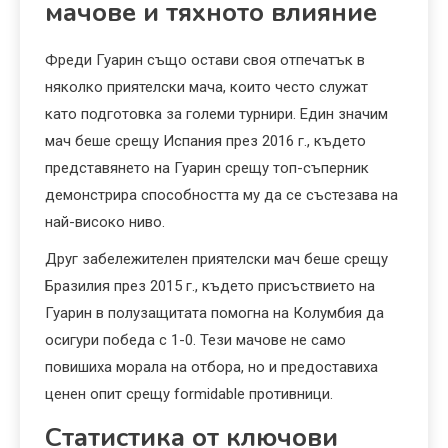
мачове и тяхното влияние
Фреди Гуарин също остави своя отпечатък в
няколко приятелски мача, които често служат
като подготовка за големи турнири. Един значим
мач беше срещу Испания през 2016 г., където
представянето на Гуарин срещу топ-съперник
демонстрира способността му да се състезава на
най-високо ниво.
Друг забележителен приятелски мач беше срещу
Бразилия през 2015 г., където присъствието на
Гуарин в полузащитата помогна на Колумбия да
осигури победа с 1-0. Тези мачове не само
повишиха морала на отбора, но и предоставиха
ценен опит срещу formidable противници.
Статистика от ключови