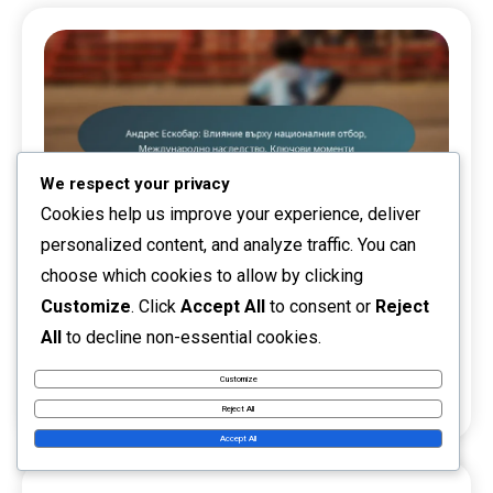
We respect your privacy
Cookies help us improve your experience, deliver
personalized content, and analyze traffic. You can
choose which cookies to allow by clicking
Международно въздействие
Customize
. Click
Accept All
to consent or
Reject
Андрес Ескобар: Влияние върху
All
to decline non-essential cookies.
националния отбор, Международно
Customize
наследство, Ключови моменти
Reject All
Accept All