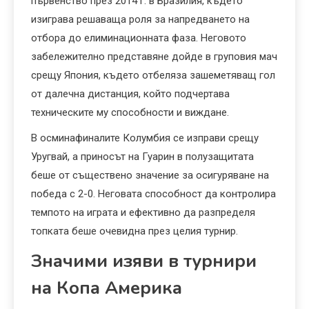
първенство през 2014 г. в Бразилия, където
изиграва решаваща роля за напредването на
отбора до елиминационната фаза. Неговото
забележително представяне дойде в груповия мач
срещу Япония, където отбеляза зашеметяващ гол
от далечна дистанция, който подчертава
техническите му способности и виждане.
В осминафиналите Колумбия се изправи срещу
Уругвай, а приносът на Гуарин в полузащитата
беше от съществено значение за осигуряване на
победа с 2-0. Неговата способност да контролира
темпото на играта и ефективно да разпределя
топката беше очевидна през целия турнир.
Значими изяви в турнири
на Копа Америка