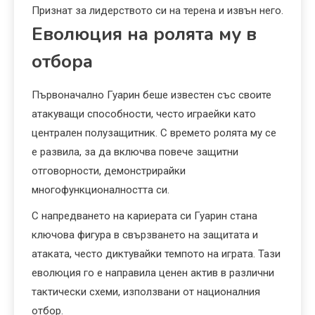
Признат за лидерството си на терена и извън него.
Еволюция на ролята му в
отбора
Първоначално Гуарин беше известен със своите
атакуващи способности, често играейки като
централен полузащитник. С времето ролята му се
е развила, за да включва повече защитни
отговорности, демонстрирайки
многофункционалността си.
С напредването на кариерата си Гуарин стана
ключова фигура в свързването на защитата и
атаката, често диктувайки темпото на играта. Тази
еволюция го е направила ценен актив в различни
тактически схеми, използвани от националния
отбор.