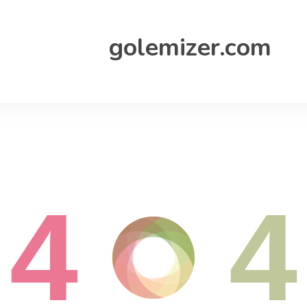
golemizer.com
4
4